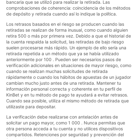
bancaria que se utilizó para realizar la retirada. Las
comprobaciones de coherencia: coincidencia de los métodos
de depósito y retirada cuando así lo indique la política.
Los retrasos basados en el riesgo se producen cuando las
retiradas se realizan de forma inusual, como cuando alguien
retira 500 o más por primera vez. Debido a que el historial de
la cuenta respalda la solicitud, las retiradas de bajo riesgo
suelen procesarse más rápido. Un ejemplo de ello sería una
retirada repetida a un método que ya se había utilizado
anteriormente por 100 . Pueden ser necesarios pasos de
verificación adicionales en situaciones de mayor riesgo, como
cuando se realizan muchas solicitudes de retirada
rápidamente o cuando los hábitos de apuestas de un jugador
cambian mucho justo antes de una retirada. Mantener tu
información personal correcta y coherente en tu perfil de
KinBet y en tu método de pago te ayudará a evitar retrasos.
Cuando sea posible, utiliza el mismo método de retirada que
utilizaste para depositar.
La verificación debe realizarse con antelación antes de
solicitar un pago mayor, como 1 000 . Nunca permitas que
otra persona acceda a tu cuenta y no utilices dispositivos
compartidos. Retenciones por seguridad y prevención del