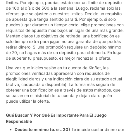
límites. Por ejemplo, podrías establecer un límite de depósito
de 100 al día o de 500 a la semana. Luego, reclama solo las
ofertas que se ajusten a nuestros límites. Decide un requisito
de apuesta que tenga sentido para ti. Por ejemplo, si solo
puedes jugar durante un tiempo corto, elige promociones con
requisitos de apuesta más bajos en lugar de una más grande.
Mantén claros tus objetivos de retirada: una bonificación es
solo tiempo extra para jugar, no una garantía de que podrás
retirar dinero. Si una promoción requiere un depósito mínimo
de 20, no hagas más de un depósito para obtenerla. En lugar
de superar tu presupuesto, es mejor rechazar la oferta.
Una vez que inicies sesión en tu cuenta de KinBet, las
promociones verificadas aparecerán con requisitos de
elegibilidad claros y una indicación clara de su estado actual
(activa, caducada o disponible). La forma más segura de
obtener una bonificación es a través de estos métodos, que
se basan en el historial de tu cuenta y dejan claro quién
puede utilizar la oferta.
Qué Buscar Y Por Qué Es Importante Para El Juego
Responsable
Depósito mínimo (p. ej., 20)
Te impide gastar dinero por