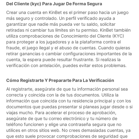
Del Cliente (kyc) Para Jugar De Forma Segura
Crear una cuenta en KinBet es el primer paso hacia un juego
más seguro y controlado. Un perfil verificado ayuda a
garantizar que nadie más pueda ver tu saldo, solicitar
retiradas ni cambiar tus límites sin tu permiso. KinBet también
utiliza comprobaciones de Conocimiento del Cliente (KYC)
para proteger a los jugadores y a la plataforma contra el
fraude, el juego ilegal y el abuso de cuentas. Cuando quieras
retirar ganancias o cambiar configuraciones importantes de la
cuenta, la espera puede resultar frustrante. Si realizas la
verificación con antelación, puedes evitar estos problemas.
Cómo Registrarte Y Prepararte Para La Verificación
Al registrarte, asegúrate de que tu información personal sea
correcta y coincida con la de tus documentos. Utiliza la
información que coincida con tu residencia principal y con los
documentos que puedas presentar si planeas jugar desde o si
viajas mucho. Para acelerar el proceso de aprobación,
asegúrate de que tu correo electrónico y tu número de
teléfono funcionen y elige una contraseña segura que no
utilices en otros sitios web. No crees demasiadas cuentas, ya
que esto suele provocar comprobaciones de seguridad que