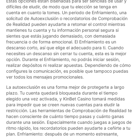
Estas opciones están diseñadas para ser sencillas de usar y
difíciles de eludir, de modo que tu elección se tenga en
cuenta en cuanto la tomes. Un periodo de Enfriamiento, una
solicitud de Autoexclusión o recordatorios de Comprobación
de Realidad pueden ayudarte a retomar el control mientras
mantienes tu cuenta y tu información personal segura si
sientes que estás jugando demasiado, con demasiada
frecuencia o de forma emocional. El Enfriamiento es un
descanso corto, así que elige el adecuado para ti. Cuando
necesites un descanso sin cerrar tu cuenta, esta es la mejor
opción. Durante el Enfriamiento, no podrás iniciar sesión,
realizar depósitos ni realizar apuestas. Dependiendo de cómo
configures la comunicación, es posible que tampoco puedas
ver todos los mensajes promocionales.
La autoexclusión es una forma mejor de protegerte a largo
plazo. Tu cuenta quedará bloqueada durante el tiempo
elegido una vez activada, y KinBet Casino tomará medidas
para impedir que se creen nuevas cuentas para eludir la
restricción. Las herramientas de Comprobación de Realidad te
hacen consciente de cuánto tiempo pasas y cuánto ganas
durante una sesión. Especialmente cuando juegas a juegos de
ritmo rápido, los recordatorios pueden ayudarte a ceñirte a tu
plan. Enfriamiento: después de un momento estresante,