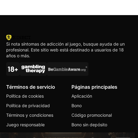
Si nota síntomas de adicción al juego, busque ayuda de un
profesional. Este sitio web está destinado a usuarios de 18
años o más.
Términos de servicio
Páginas principales
Política de cookies
Aplicación
Política de privacidad
Bono
Términos y condiciones
Código promocional
Juego responsable
Bono sin depósito