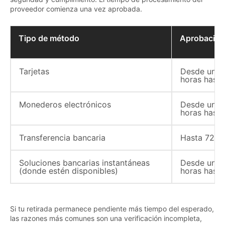
proveedor comienza una vez aprobada.
Tipo de método
Aprobación
Tarjetas
Desde unas
horas hasta
Monederos electrónicos
Desde unas
horas hasta
Transferencia bancaria
Hasta 72 h
Soluciones bancarias instantáneas
Desde unas
(donde estén disponibles)
horas hasta
Si tu retirada permanece pendiente más tiempo del esperado,
las razones más comunes son una verificación incompleta,