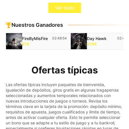
Ver todo
Nuestros Ganadores
FireByMisFire
02:48:54
Day Hawk
02:48:
21€
219€
Ofertas típicas
Las ofertas típicas incluyen paquetes de bienvenida,
igualación de depósitos, giros gratis en algunas tragaperras
seleccionadas y aumentos temporales relacionados con
nuevas introducciones de juegos o torneos. Revisa los
términos clave en la tarjeta de la promoción: depósito mínimo,
requisitos de apuesta, juegos cualificados y límite de tiempo,
antes de activar cualquier oferta. Esto te permite seleccionar
un bono que se adapte a tu estilo de juego y a tu bankroll,
especialmente si prefieres liquidaciones rápidas en lugar de