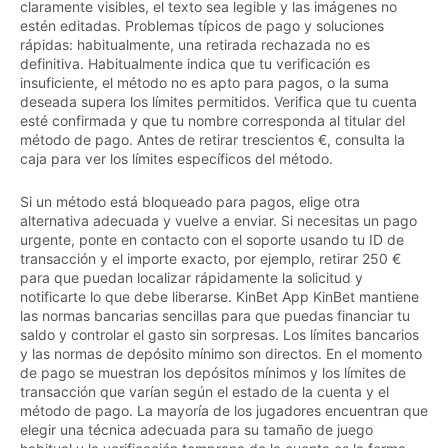
claramente visibles, el texto sea legible y las imágenes no
estén editadas. Problemas típicos de pago y soluciones
rápidas: habitualmente, una retirada rechazada no es
definitiva. Habitualmente indica que tu verificación es
insuficiente, el método no es apto para pagos, o la suma
deseada supera los límites permitidos. Verifica que tu cuenta
esté confirmada y que tu nombre corresponda al titular del
método de pago. Antes de retirar trescientos €, consulta la
caja para ver los límites específicos del método.
Si un método está bloqueado para pagos, elige otra
alternativa adecuada y vuelve a enviar. Si necesitas un pago
urgente, ponte en contacto con el soporte usando tu ID de
transacción y el importe exacto, por ejemplo, retirar 250 €
para que puedan localizar rápidamente la solicitud y
notificarte lo que debe liberarse. KinBet App KinBet mantiene
las normas bancarias sencillas para que puedas financiar tu
saldo y controlar el gasto sin sorpresas. Los límites bancarios
y las normas de depósito mínimo son directos. En el momento
de pago se muestran los depósitos mínimos y los límites de
transacción que varían según el estado de la cuenta y el
método de pago. La mayoría de los jugadores encuentran que
elegir una técnica adecuada para su tamaño de juego