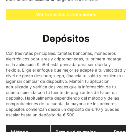
Ver todas las promociones
Depósitos
Con tres rutas principales: tarjetas bancarias, monederos
electrónicos populares y criptomonedas, tu primera recarga
en la aplicación KinBet está pensada para ser rápida y
flexible. Elige el enfoque que mejor se adapte a tu velocidad y
nivel de gasto deseado; luego, financia tu saldo y comienza a
jugar sin cambiar de dispositivo. Mantén tu aplicación
actualizada y verifica dos veces que la información de tu
cuenta coincida con tu fuente de pago antes de hacer un
depósito. Habitualmente dependiendo del método y de las
comprobaciones de tu cuenta, la mayoría de los primeros
depósitos comienzan desde un depósito de € 10 y puedes
escalar hasta un depósito de € 500.
Método
Para qué es mejor
Rango