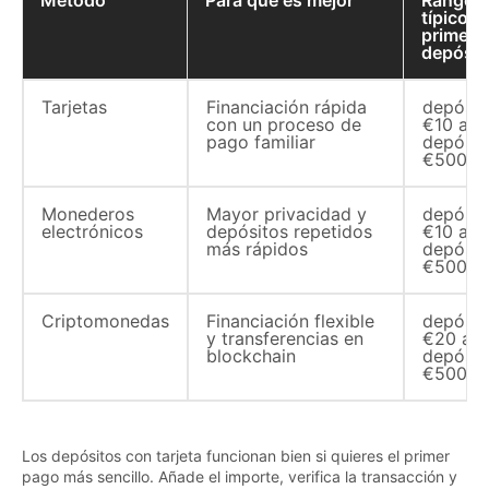
típico d
primer
depósit
Tarjetas
Financiación rápida
depósit
con un proceso de
€10 a
pago familiar
depósit
€500
Monederos
Mayor privacidad y
depósit
electrónicos
depósitos repetidos
€10 a
más rápidos
depósit
€500
Criptomonedas
Financiación flexible
depósit
y transferencias en
€20 a
blockchain
depósit
€500
Los depósitos con tarjeta funcionan bien si quieres el primer
pago más sencillo. Añade el importe, verifica la transacción y