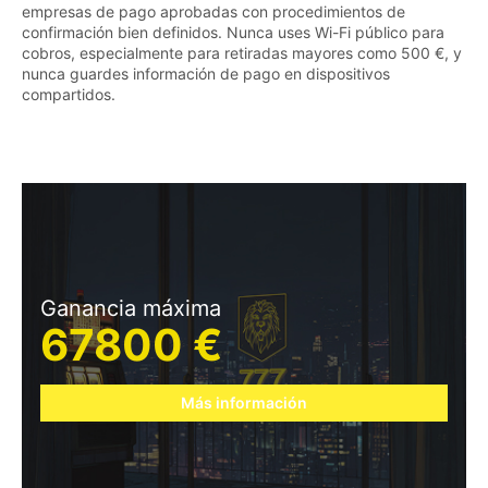
empresas de pago aprobadas con procedimientos de
confirmación bien definidos. Nunca uses Wi-Fi público para
cobros, especialmente para retiradas mayores como 500 €, y
nunca guardes información de pago en dispositivos
compartidos.
Ganancia máxima
67800 €
Más información