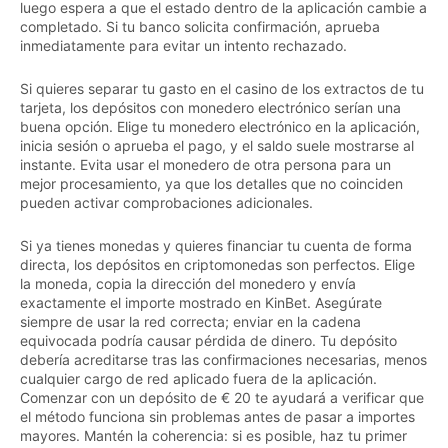
luego espera a que el estado dentro de la aplicación cambie a
completado. Si tu banco solicita confirmación, aprueba
inmediatamente para evitar un intento rechazado.
Si quieres separar tu gasto en el casino de los extractos de tu
tarjeta, los depósitos con monedero electrónico serían una
buena opción. Elige tu monedero electrónico en la aplicación,
inicia sesión o aprueba el pago, y el saldo suele mostrarse al
instante. Evita usar el monedero de otra persona para un
mejor procesamiento, ya que los detalles que no coinciden
pueden activar comprobaciones adicionales.
Si ya tienes monedas y quieres financiar tu cuenta de forma
directa, los depósitos en criptomonedas son perfectos. Elige
la moneda, copia la dirección del monedero y envía
exactamente el importe mostrado en KinBet. Asegúrate
siempre de usar la red correcta; enviar en la cadena
equivocada podría causar pérdida de dinero. Tu depósito
debería acreditarse tras las confirmaciones necesarias, menos
cualquier cargo de red aplicado fuera de la aplicación.
Comenzar con un depósito de € 20 te ayudará a verificar que
el método funciona sin problemas antes de pasar a importes
mayores. Mantén la coherencia: si es posible, haz tu primer