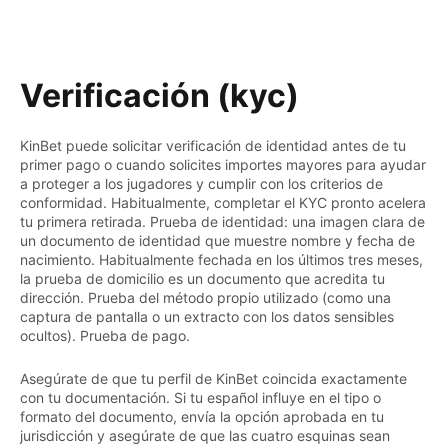
Verificación (kyc)
KinBet puede solicitar verificación de identidad antes de tu
primer pago o cuando solicites importes mayores para ayudar
a proteger a los jugadores y cumplir con los criterios de
conformidad. Habitualmente, completar el KYC pronto acelera
tu primera retirada. Prueba de identidad: una imagen clara de
un documento de identidad que muestre nombre y fecha de
nacimiento. Habitualmente fechada en los últimos tres meses,
la prueba de domicilio es un documento que acredita tu
dirección. Prueba del método propio utilizado (como una
captura de pantalla o un extracto con los datos sensibles
ocultos). Prueba de pago.
Asegúrate de que tu perfil de KinBet coincida exactamente
con tu documentación. Si tu español influye en el tipo o
formato del documento, envía la opción aprobada en tu
jurisdicción y asegúrate de que las cuatro esquinas sean