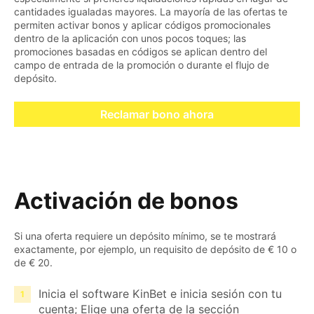
cantidades igualadas mayores. La mayoría de las ofertas te
permiten activar bonos y aplicar códigos promocionales
dentro de la aplicación con unos pocos toques; las
promociones basadas en códigos se aplican dentro del
campo de entrada de la promoción o durante el flujo de
depósito.
Reclamar bono ahora
Activación de bonos
Si una oferta requiere un depósito mínimo, se te mostrará
exactamente, por ejemplo, un requisito de depósito de € 10 o
de € 20.
Inicia el software KinBet e inicia sesión con tu
cuenta; Elige una oferta de la sección