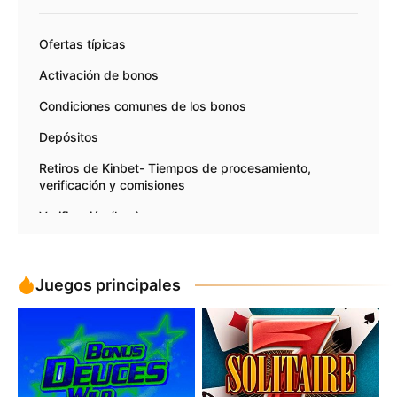
Ofertas típicas
Activación de bonos
Condiciones comunes de los bonos
Depósitos
Retiros de Kinbet- Tiempos de procesamiento,
verificación y comisiones
Verificación (kyc)
Tragaperras, crupier en vivo, botes
Licencias, seguridad y controles de juego
Juegos principales
responsable
Cómo Kinbet gestiona la seguridad de los datos
Mecanismos de seguridad de la cuenta
Verificación y prevención del fraude